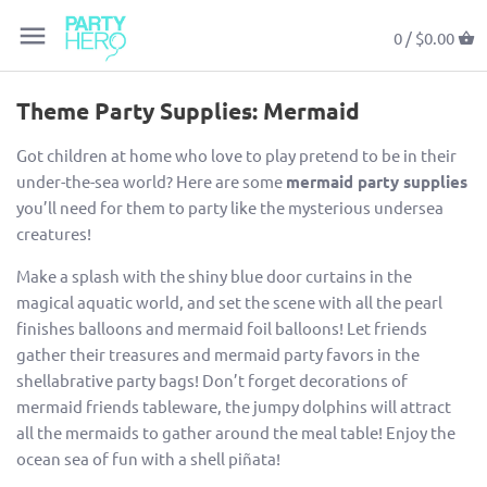
返回上一頁
返回上一頁
返回上一頁
返回上一頁
返回上一頁
返回上一頁
返回上一頁
返回上一頁
返回上一頁
返回上一頁
返回上一頁
返回上一頁
返回上一頁
返回上一頁
返回上一頁
返回上一頁
返回上一頁
返回上一頁
返回上一頁
0 /
$0.00
氣球
所有氣球及配件
所有餐桌佈置
所有場景佈置
所有玩具及禮物
所有文具及包裝用品
所有服飾配件
所有食物
生日派對
所有生日派對用品
情人節
Baby Shower & Gender Reveal
熱門人物角色
所有人物角色
L.O.L. Surprise!
恐龍
藍色
所有個人化派對用品
18 Magical Unicorn Party Ideas
Theme Party Supplies: Mermaid
餐桌佈置
個人化水晶氣球
蠟燭
彩色紙屑
回禮小禮物
邀請卡
派對帽
香口膠
慶祝節日
男孩生日
復活節
初生BB派對
電影、劇集及遊戲
比卡超 (Pikachu)
魔雪奇緣 (Frozen)
獨角獸
金色
個人化氣球
15 Inspirations For You To Party Like
Got children at home who love to play pretend to be in their
A Mermaid
under-the-sea world? Here are some
mermaid party supplies
場景佈置
驚喜氣球禮物盒
刀、叉、匙及餐具套裝
彩旗掛飾
皮納塔 (Piñatas)
賀卡及心意卡
頭飾
特別日子
女孩生日
母親節
結婚派對
主題
愛莎 (Elsa)
漫威 (Marvel)
太空 / 火箭
綠色
you’ll need for them to party like the mysterious undersea
creatures!
玩具及禮物
創意氣球
碗碟
燈籠
神秘盒 / 盲盒
派對紙袋
配飾
BB仔1歲生日
父親節
Bridal Shower
顏色分類
復仇者聯盟 (Avengers)
寵物小精靈 (Pokemon)
美人魚
粉紅色
Make a splash with the shiny blue door curtains in the
magical aquatic world, and set the scene with all the pearl
文具及包裝用品
AirWalkers
餐巾
橫額
鬼口水及療癒膠
禮物花紙
BB囡1歲生日
中秋節
週年紀念
米奇 (Mickey Mouse)
汪汪隊立大功 (Paw Patrol)
超級英雄
紫色
finishes balloons and mermaid foil balloons! Let friends
gather their treasures and mermaid party favors in the
服飾配件
數字氣球
杯子
派對扇子
砌圖
絲帶及絲帶花球
萬聖節
畢業派對
米尼 (Minnie Mouse)
小公主蘇菲亞 (Sofia The First)
公主
紅色
shellabrative party bags! Don’t forget decorations of
mermaid friends tableware, the jumpy dolphins will attract
食物
字母、文字及字句氣球
飲管
門簾
卡牌遊戲
貼紙
聖誕節
百日宴
吉蒂貓 (Hello Kitty)
小馬寶莉 (My Little Pony)
動物 / 馬戲團
玫瑰金色
all the mermaids to gather around the meal table! Enjoy the
ocean sea of fun with a shell piñata!
氣球花束
上菜用具
背景及場景設置
毛公仔
包裝套裝
除夕夜
小熊維尼 (Winnie the Pooh)
海底奇兵2 (Finding Dory)
運動
銀色