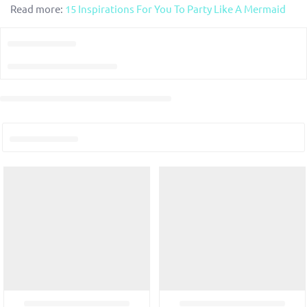
Read more:
15 Inspirations For You To Party Like A Mermaid
氣球雲及氣球花環
桌布及桌裙
燈
哨子及發聲玩具
農曆新年
蛋黃哥 (Gudetama)
反斗奇兵 (Toy Story)
黃色
橡膠氣球
蛋糕架及小食架
桌面擺設
萬花筒
小豬佩奇 (Peppa Pig)
正義聯盟 (Justice League)
氦氣球 / 鋁箔氣球
食物裝飾插牌
毛絨球
蜘蛛俠 (Spider-Man)
水晶氣球
蛋糕裝飾套裝
水晶球
座位牌