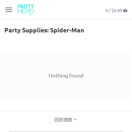
返回上一頁
返回上一頁
返回上一頁
返回上一頁
返回上一頁
返回上一頁
返回上一頁
返回上一頁
返回上一頁
返回上一頁
返回上一頁
返回上一頁
返回上一頁
返回上一頁
返回上一頁
返回上一頁
返回上一頁
返回上一頁
返回上一頁
0 /
$0.00
氣球
所有氣球及配件
所有餐桌佈置
所有場景佈置
所有玩具及禮物
所有文具及包裝用品
所有服飾配件
所有食物
生日派對
所有生日派對用品
情人節
Baby Shower & Gender Reveal
熱門人物角色
所有人物角色
L.O.L. Surprise!
恐龍
藍色
所有個人化派對用品
18 Magical Unicorn Party Ideas
Party Supplies: Spider-Man
餐桌佈置
個人化水晶氣球
蠟燭
彩色紙屑
回禮小禮物
邀請卡
派對帽
香口膠
慶祝節日
男孩生日
復活節
初生BB派對
電影、劇集及遊戲
比卡超 (Pikachu)
魔雪奇緣 (Frozen)
獨角獸
金色
個人化氣球
15 Inspirations For You To Party
Like A Mermaid
場景佈置
驚喜氣球禮物盒
刀、叉、匙及餐具套裝
彩旗掛飾
皮納塔 (Piñatas)
賀卡及心意卡
頭飾
特別日子
女孩生日
母親節
結婚派對
主題
愛莎 (Elsa)
漫威 (Marvel)
太空 / 火箭
綠色
玩具及禮物
創意氣球
碗碟
燈籠
神秘盒 / 盲盒
派對紙袋
配飾
BB仔1歲生日
父親節
Bridal Shower
顏色分類
復仇者聯盟 (Avengers)
寵物小精靈 (Pokemon)
美人魚
粉紅色
Nothing found
文具及包裝用品
AirWalkers
餐巾
橫額
鬼口水及療癒膠
禮物花紙
BB囡1歲生日
中秋節
週年紀念
米奇 (Mickey Mouse)
汪汪隊立大功 (Paw Patrol)
超級英雄
紫色
服飾配件
數字氣球
杯子
派對扇子
砌圖
絲帶及絲帶花球
萬聖節
畢業派對
米尼 (Minnie Mouse)
小公主蘇菲亞 (Sofia The First)
公主
紅色
食物
字母、文字及字句氣球
飲管
門簾
卡牌遊戲
貼紙
聖誕節
百日宴
吉蒂貓 (Hello Kitty)
小馬寶莉 (My Little Pony)
動物 / 馬戲團
玫瑰金色
回到頂部
氣球花束
上菜用具
背景及場景設置
毛公仔
包裝套裝
除夕夜
小熊維尼 (Winnie the Pooh)
海底奇兵2 (Finding Dory)
運動
銀色