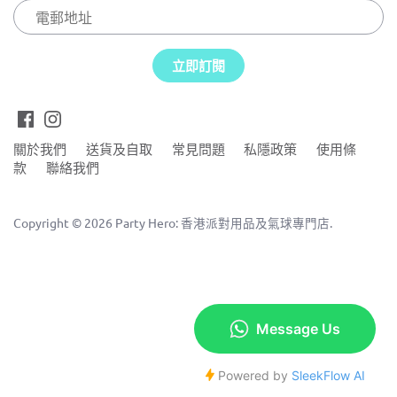
氣球雲及氣球花環
桌布及桌裙
燈
哨子及發聲玩具
農曆新年
蛋黃哥 (Gudetama)
反斗奇兵 (Toy Story)
黃色
橡膠氣球
蛋糕架及小食架
桌面擺設
萬花筒
小豬佩奇 (Peppa Pig)
正義聯盟 (Justice League)
氦氣球 / 鋁箔氣球
食物裝飾插牌
毛絨球
蜘蛛俠 (Spider-Man)
關於我們
送貨及自取
常見問題
私隱政策
使用條
水晶氣球
蛋糕裝飾套裝
水晶球
款
聯絡我們
座位牌
Copyright © 2026
Party Hero: 香港派對用品及氣球專門店
.